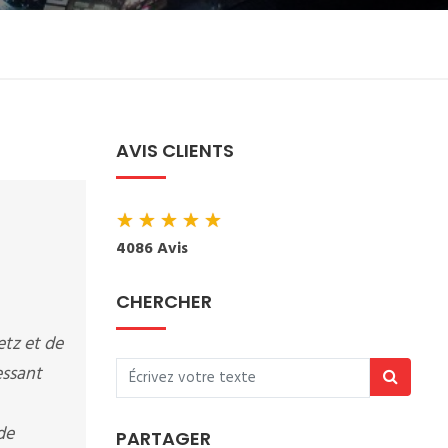
AVIS CLIENTS
★
★
★
★
★
4086 Avis
CHERCHER
etz et de
essant
de
PARTAGER