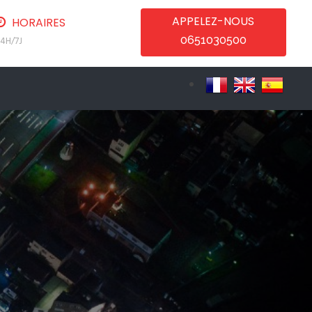
APPELEZ-NOUS
HORAIRES
0651030500
4H/7J