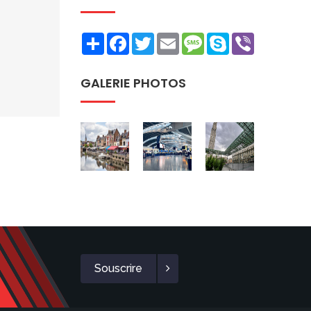
Share
Facebook
Twitter
Email
Message
Skype
Viber
GALERIE PHOTOS
Souscrire