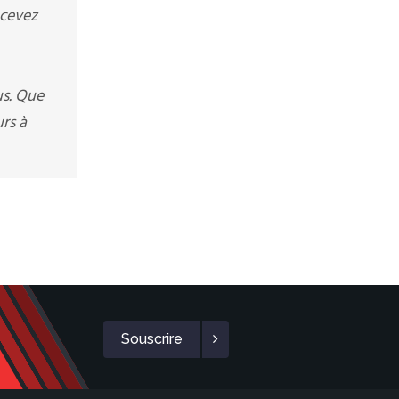
ecevez
us. Que
rs à
Souscrire