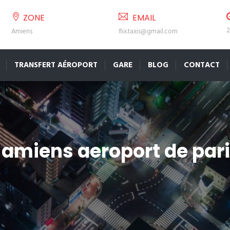
ZONE
EMAIL
2
Amiens
flix.taxis@gmail.com
TRANSFERT AÉROPORT
GARE
BLOG
CONTACT
s amiens aeroport de par