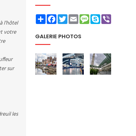
Share
Facebook
Twitter
Email
Message
Skype
Viber
 l’hôtel
ut votre
GALERIE PHOTOS
tre
uffeur
er sur
euil les