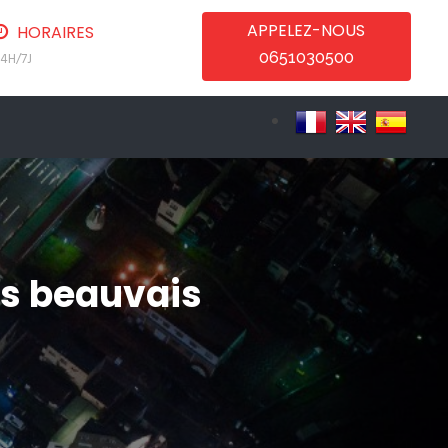
APPELEZ-NOUS
HORAIRES
0651030500
4H/7J
is beauvais