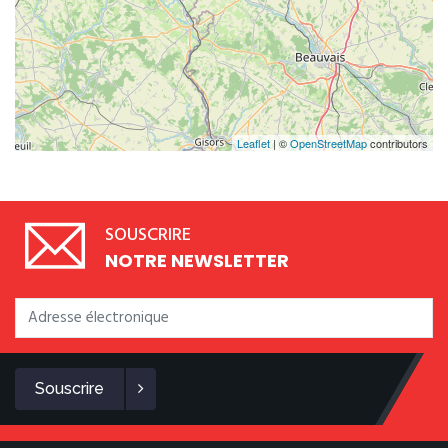
Leaflet
| ©
OpenStreetMap
contributors
SOUSCRIRE
NOTRE NEWSLETTER
Souscrire