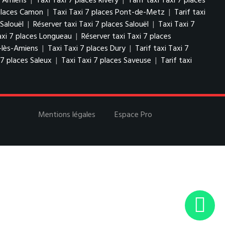
s Amiens
|
Taxi Taxi 7 places Rivery
|
Tarif taxi Taxi 7 places
 places Camon
|
Taxi Taxi 7 places Pont-de-Metz
|
Tarif taxi
 Salouël
|
Réserver taxi Taxi 7 places Salouël
|
Taxi Taxi 7
Taxi 7 places Longueau
|
Réserver taxi Taxi 7 places
l-lès-Amiens
|
Taxi Taxi 7 places Dury
|
Tarif taxi Taxi 7
 7 places Saleux
|
Taxi Taxi 7 places Saveuse
|
Tarif taxi
Mentions légales
Espace Pro