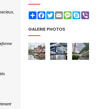
pacieux,
Share
Facebook
Twitter
Email
Message
Skype
Viber
GALERIE PHOTOS
teforme 
és 
tenant 