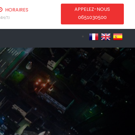
APPELEZ-NOUS
HORAIRES
0651030500
4H/7J