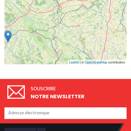
Leaflet
| ©
OpenStreetMap
contributors
SOUSCRIRE
NOTRE NEWSLETTER