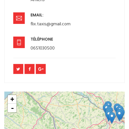
Amiens
EMAIL:
flix.taxis@gmail.com
TÉLÉPHONE
0651030500
+
-