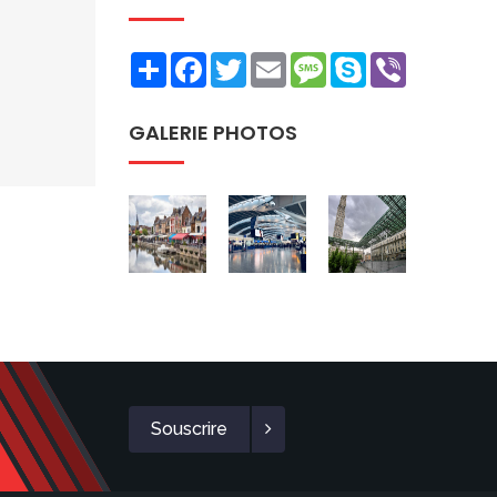
Share
Facebook
Twitter
Email
Message
Skype
Viber
GALERIE PHOTOS
Souscrire