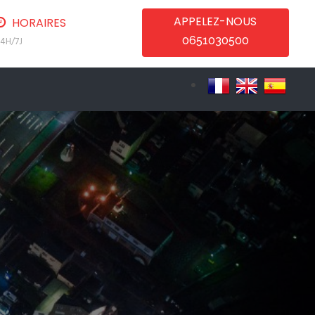
APPELEZ-NOUS
HORAIRES
0651030500
4H/7J