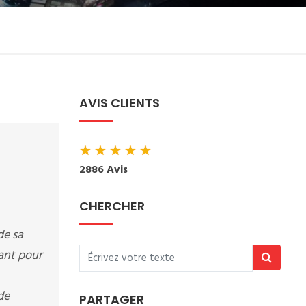
AVIS CLIENTS
★
★
★
★
★
2886 Avis
CHERCHER
de sa
sant pour
de
PARTAGER